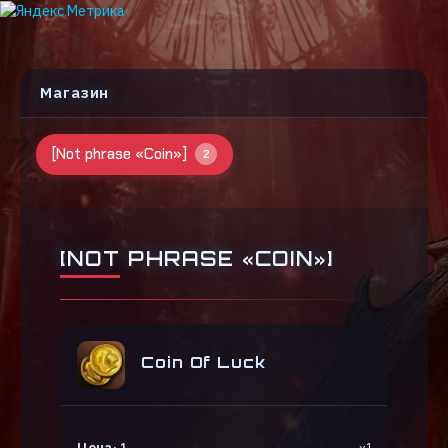
Магазин
[Not phrase «Coin»]
2
[NOT PHRASE «COIN»]
Coin Of Luck